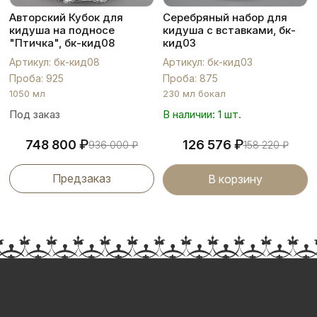
Авторский Кубок для
Серебряный набор для
кидуша на подносе
кидуша с вставками, бк-
"Птичка", бк-кид08
кид03
Артикул: бк-кид08
Артикул: бк-кид03
Проба: 925
Проба: 875
1050 мл
230 мл бокал
Под заказ
В наличии: 1 шт.
₽
₽
748 800
126 576
936 000
₽
158 220
₽
Предзаказ
В корзину