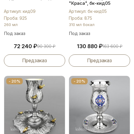
"Краса", бк-кид05
Артикул: кид09
Артикул: бк-кид05
Проба: 925
Проба: 875
260 мл
310 мл бокал
Под заказ
Под заказ
₽
₽
72 240
130 880
90 300
₽
163 600
₽
Предзаказ
Предзаказ
- 20%
- 20%