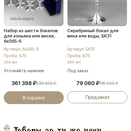
Набор из шести бокалов
Серебряный бокал для
для коньяка или виски,
вина или воды, БК31
бк065-6
Артикул: бк065-6
Артикул: БК31
Проба: 875
Проба: 875
200 мл
260 мл
Уточняйте наличие
Под заказ
₽
₽
361 398
79 060
539 400
₽
118 000
₽
Предзаказ
В корзину