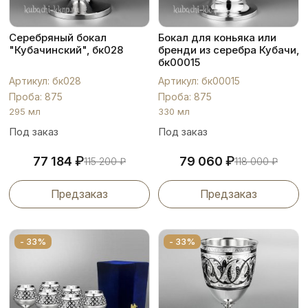
Серебряный бокал
Бокал для коньяка или
"Кубачинский", бк028
бренди из серебра Кубачи,
бк00015
Артикул: бк028
Артикул: бк00015
Проба: 875
Проба: 875
295 мл
330 мл
Под заказ
Под заказ
₽
₽
77 184
79 060
115 200
₽
118 000
₽
Предзаказ
Предзаказ
- 33%
- 33%