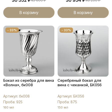
₽
₽
30 552
30 954
45 600
₽
46 200
₽
В корзину
В корзину
- 33%
- 33%
Бокал из серебра для вина
Серебряный бокал для
«Волна», бк008
вина с чеканкой, БК056
Артикул: бк008
Артикул: БК056
Проба: 925
Проба: 875
160 мл
150 мл