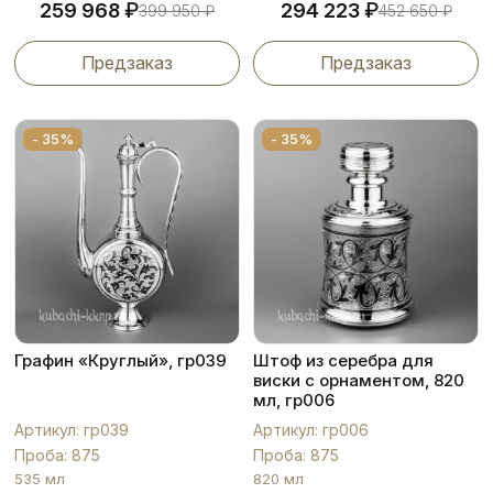
₽
₽
259 968
294 223
399 950
₽
452 650
₽
Предзаказ
Предзаказ
- 35%
- 35%
Графин «Круглый», гр039
Штоф из серебра для
виски с орнаментом, 820
мл, гр006
Артикул: гр039
Артикул: гр006
Проба: 875
Проба: 875
535 мл
820 мл