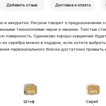
Добавить отзыв
Доставка и оплата
 и аккуратно. Рисунок говорит о предназначении с
инными технологиями черни и чеканки. Толстые ст
всю поверхность. Одинаково хорошо кувшинчик буде
н из серебра можно в подарок, если хотите выбрать
щения первоначального блеска достаточно промыть 
-
-
35%
35%
Штоф
Серебрян