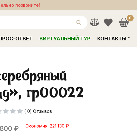
тельно позвоните!
0
ПРОС-ОТВЕТ
ВИРТУАЛЬНЫЙ ТУР
КОНТАКТЫ
серебряный
ад», гр00022
( 0) Отзывов
Экономия: 221 130
₽
 800
₽