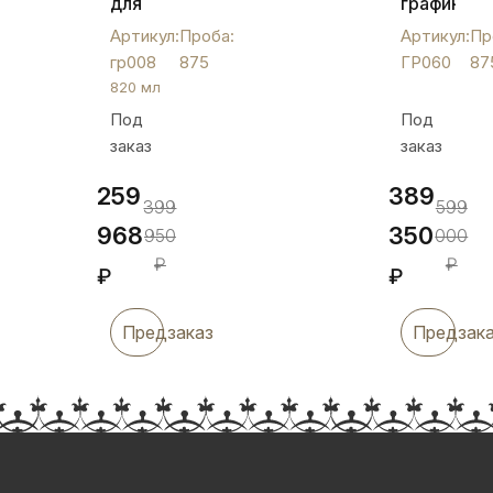
для
графин
виски
"Свадебны
Артикул:
Проба:
Артикул:
Пр
или
ГР060
гр008
875
ГР060
87
водки
820 мл
из
Под
Под
серебра,
заказ
заказ
820
мл,
259
389
гр008
399
599
968
350
950
000
₽
₽
₽
₽
Предзаказ
Предзак