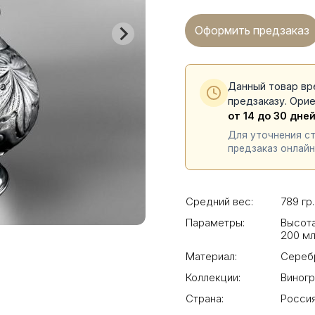
Оформить предзаказ
Данный товар вр
предзаказу. Ори
от 14 до 30 дне
Для уточнения с
предзаказ онлайн
Средний вес:
789 гр.
Параметры:
Высота
200 м
Материал:
Сереб
Коллекции:
Виног
Страна:
Росси