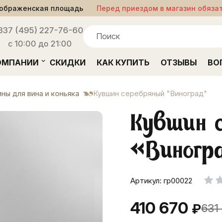
ображенская площадь
Перед приездом в магазин обяза
33
7 (495) 227-76-60
с 10:00 до 21:00
ОМПАНИИ
СКИДКИ
КАК КУПИТЬ
ОТЗЫВЫ
ВО
ны для вина и коньяка
Кувшин серебряный "Виноград"
Кувшин 
«Виногр
Артикул: гр00022
410 670
₽
631