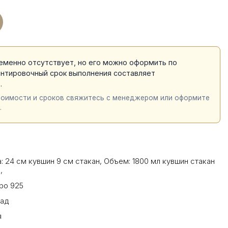
еменно отсутствует, но его можно оформить по
ентировочный срок выполнения составляет
й
.
тоимости и сроков свяжитесь с менеджером или оформите
.
: 24 см кувшин 9 см стакан
,
Объем: 1800 мл кувшин стакан
л
,
ро 925
рад
я