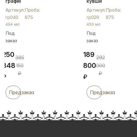
графин
кувшин
как
для
Артикул:
Проба:
Артикул:
Проба:
торжественный
коньяка,
гр040
875
гр029
875
подарок
гр029
464 мл
450 мл
на
Под
Под
свадьбу,
заказ
заказ
гр040
250
189
385
292
348
800
150
000
₽
₽
₽
₽
Предзаказ
Предзаказ