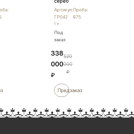
серебряный
й",
с
оба:
Артикул:
Проба:
красивой
5
ГР042
875
лейкой
1 л
и
Под
ручкой,
заказ
1 л,
ГР042
338
520
000
000
₽
₽
аз
Предзаказ