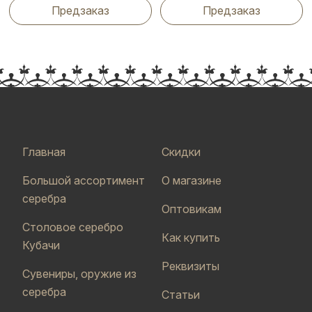
Предзаказ
Предзаказ
Главная
Скидки
Большой ассортимент
О магазине
серебра
Оптовикам
Столовое серебро
Как купить
Кубачи
Реквизиты
Сувениры, оружие из
серебра
Статьи