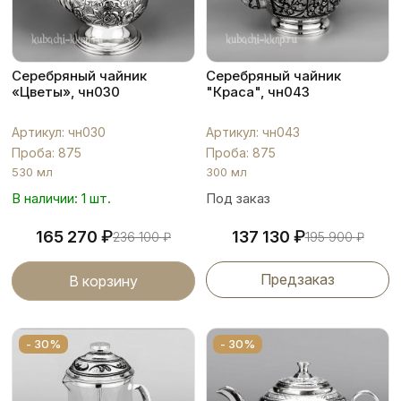
Серебряный чайник
Серебряный чайник
«Цветы», чн030
"Краса", чн043
Артикул: чн030
Артикул: чн043
Проба: 875
Проба: 875
530 мл
300 мл
В наличии: 1 шт.
Под заказ
₽
₽
165 270
137 130
236 100
₽
195 900
₽
Предзаказ
В корзину
- 30%
- 30%