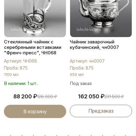
Стеклянный чайник с
Чайник заварочный
серебряными вставками
кубачинский, чн0007
"Френч-пресс", ЧН068
Артикул: ЧН068
Артикул: чн0007
Проба: 875
Проба: 875
1100 мл
550 мл
В наличии: 1 шт.
Под заказ
₽
₽
88 200
162 050
126 000
₽
231 500
₽
Предзаказ
В корзину