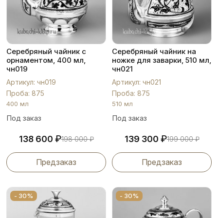
Серебряный чайник с
Серебряный чайник на
орнаментом, 400 мл,
ножке для заварки, 510 мл,
чн019
чн021
Артикул: чн019
Артикул: чн021
Проба: 875
Проба: 875
400 мл
510 мл
Под заказ
Под заказ
₽
₽
138 600
139 300
198 000
₽
199 000
₽
Предзаказ
Предзаказ
- 30%
- 30%