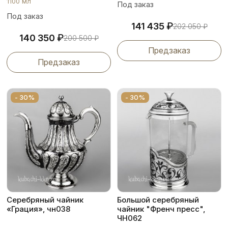
1100 мл
Под заказ
Под заказ
₽
141 435
202 050
₽
₽
140 350
200 500
₽
Предзаказ
Предзаказ
- 30%
- 30%
Серебряный чайник
Большой серебряный
«Грация», чн038
чайник "Френч пресс",
ЧН062