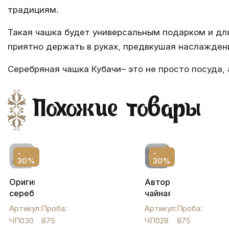
традициям.
Такая чашка будет универсальным подарком и дл
приятно держать в руках, предвкушая наслаждени
Серебряная чашка Кубачи
– это не просто посуда,
Похожие товары
-
-
30%
30%
Оригинальная
Авторская
серебряная
чайная
чашка
пара
Артикул:
Проба:
Артикул:
Проба:
с
из
ЧП030
875
ЧП028
875
блюдцем
серебра