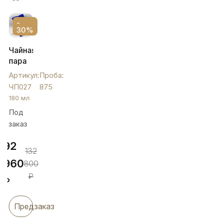
-
30%
Чайная
пара
из
Артикул:
Проба:
серебра
ЧП027
875
с
180 мл
орнаментом
Под
"Виноград",
заказ
ЧП027
92
132
960
800
₽
₽
Предзаказ