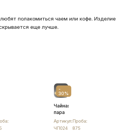
 любят полакомиться чаем или кофе. Изделие
аскрывается еще лучше.
-
30%
ая
Чайная
пара
из
оба:
Артикул:
Проба:
серебра
5
ЧП024
875
с