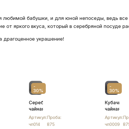
я любимой бабушки, и для юной непоседы, ведь все
е от яркого вкуса, который в серебряной посуде р
 а драгоценное украшение!
-
-
30%
30%
Серебряный
Кубачинск
чайная
чайная
пара
пара,
Артикул:
Проба:
Артикул:
Пр
для
чп0009
чп014
875
чп0009
87
чая