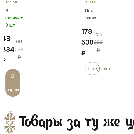
125 мл
190 мл
"Маркиза",
с
В
Под
ЧП030
ложкой,
наличии:
заказ
ЧП028
3 шт.
178
255
48
500
69
000
334
048
₽
₽
₽
₽
Предзаказ
В
корзину
Товары за ту же ц