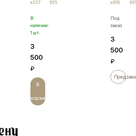
к237
925
к816
92
цвета
фианитам
гранат
и
В
Под
позолота,
искусств
наличии:
заказ
к237
жемчугом
1 шт.
к816
3
3
500
500
₽
₽
Предзак
В
корзину
ену