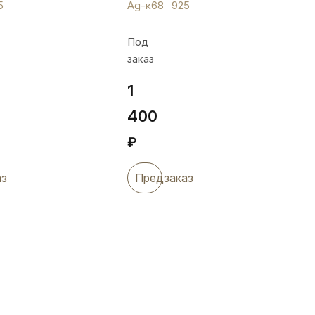
5
Ag-к68
925
и
крупным
фианитом,
Под
енным
Ag-
заказ
,
к68
1
400
₽
аз
Предзаказ