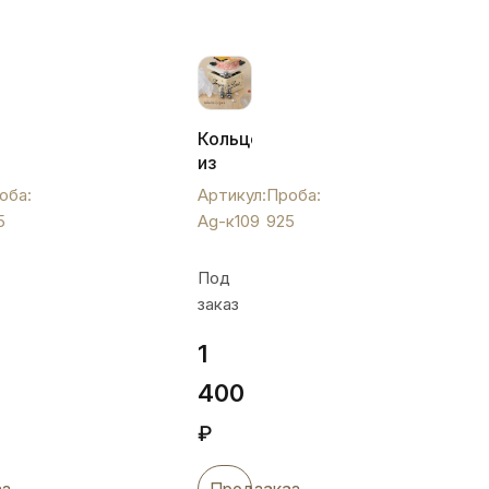
Кольцо
из
серебра
оба:
Артикул:
Проба:
925
5
Ag-к109
925
пробы,
Ag-
Под
к109
заказ
1
400
₽
аз
Предзаказ