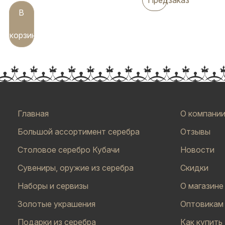
В
корзину
Главная
О компани
Большой ассортимент серебра
Отзывы
Столовое серебро Кубачи
Новости
Сувениры, оружие из серебра
Скидки
Наборы и сервизы
О магазине
Золотые украшения
Оптовикам
Подарки из серебра
Как купить