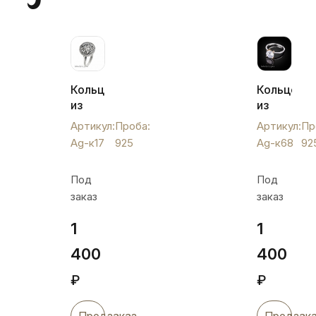
Кольцо
Кольцо
из
из
серебра
серебра
Артикул:
Проба:
Артикул:
Пр
"Цветочек
с
Ag-к17
925
Ag-к68
92
аленький",
крупным
Ag-
фианитом,
Под
Под
к17
Ag-
заказ
заказ
к68
1
1
400
400
₽
₽
Предзаказ
Предзак