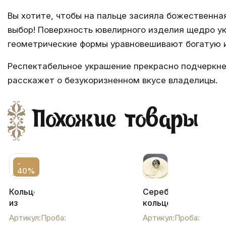
Вы хотите, чтобы на пальце засияла божественна
выбор! Поверхность ювелирного изделия щедро у
геометрические формы уравновешивают богатую и
Респектабельное украшение прекрасно подчеркнет
расскажет о безукоризненном вкусе владелицы.
Похожие товары
-
40%
Кольцо
Серебряное
из
кольцо
серебра
с
Артикул:
Проба:
Артикул:
Проба:
"Кубачинская
чернью