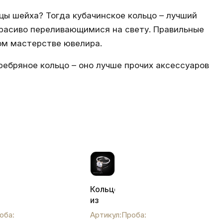
цы шейха? Тогда кубачинское кольцо – лучший
расиво переливающимися на свету. Правильные
ом мастерстве ювелира.
ебряное кольцо – оно лучше прочих аксессуаров
ое
Кольцо
из
серебра
оба:
Артикул:
Проба:
с