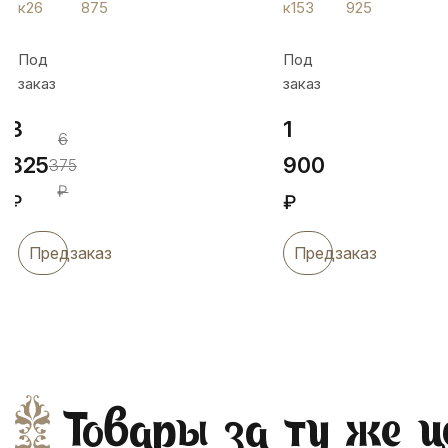
к26
875
к153
925
сказка",
Белла,
к26
к153
Под
Под
заказ
заказ
3
1
6
825
900
375
₽
₽
₽
Предзаказ
Предзаказ
Товары за ту же ц