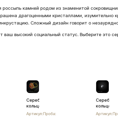
я россыпь камней родом из знаменитой сокровищни
крашена драгоценными кристаллами, изумительно к
нкрустацию. Сложный дизайн говорит о незаурядн
 ваш высокий социальный статус. Выберите это сер
Серебряное
Серебрян
кольцо
кольцо
с
Кубачи
Артикул:
Проба:
Артикул:
Пр
фианитами
с