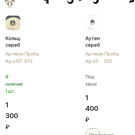
Кольцо
Аутентичное
серебряное
серебряное
Кубачи
кольцо
Артикул:
Проба:
Артикул:
Проба:
с
с
Ag-к147
875
Ag-к9
925
чернью
фианитами,
Избранница,
Ag-к9
В
Под
Ag-
наличии:
заказ
к147
1 шт.
1
1
400
300
₽
₽
Предзаказ