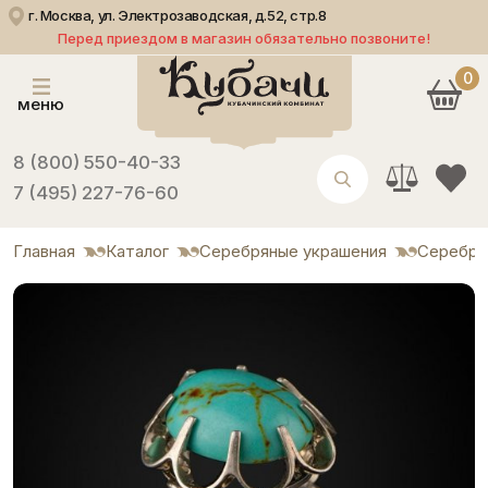
г. Москва, ул. Электрозаводская, д.52, стр.8
Перед приездом в магазин обязательно позвоните!
0
меню
8 (800) 550-40-33
7 (495) 227-76-60
Главная
Каталог
Серебряные украшения
Серебря