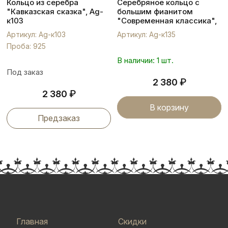
Кольцо из серебра
Серебряное кольцо с
"Кавказская сказка", Ag-
большим фианитом
к103
"Современная классика",
Ag-к135
Артикул: Ag-к103
Артикул: Ag-к135
Проба: 925
В наличии: 1 шт.
Под заказ
₽
2 380
₽
2 380
В корзину
Предзаказ
Главная
Скидки