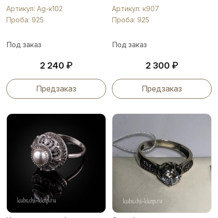
день крупное, к907
Артикул: Ag-к102
Артикул: к907
Проба: 925
Проба: 925
Под заказ
Под заказ
₽
₽
2 240
2 300
Предзаказ
Предзаказ